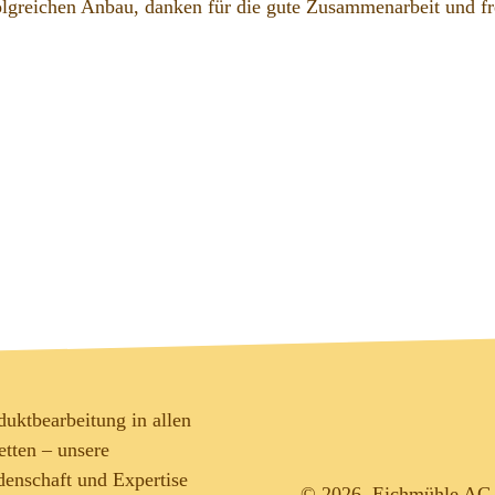
lgreichen Anbau, danken für die gute Zusammenarbeit und fre
duktbearbeitung in allen
etten – unsere
denschaft und Expertise
©
2026, Eichmühle AG