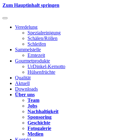
Zum Hauptinhalt springen
Veredelung
Spezialreinigung
Schälen/Röllen
Schleifen
Sammelstelle
Erntezeit
Gourmetprodukte
UrDinkel-Kernotto
Hülsenfrüchte
Qualität
Aktuell
Downloads
Über uns
Team
Jobs
Nachhaltigkeit
Sponsoring
Geschichte
Fotogalerie
Medien
Kontakt