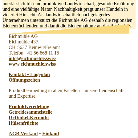
unerlässlich für eine produktive Landwirtschaft, gesunde Ernährung
und eine vielfältige Natur. Nachhaltigkeit prägt unser Handeln in
vielerlei Hinsicht. Als landwirtschaftlich nachgelagertes
Unternehmen unterstützt die Eichmühle AG deshalb die regionalen
Bienenzüchtenden und damit die Bienenhaltung an der Basis aktiv.
Eichmühle AG
Eichmühle 437
CH-5637 Beinwil/Freiamt
Telefon +41 56 668 11 15
info@eichmuehle.swiss
www.eichmuehle.swiss
Kontakt • Lageplan
Öffnungszeiten
Produktbearbeitung in allen Facetten – unsere Leidenschaft
und Expertise
Produktveredelung
Getreidesammelstelle
UrDinkel-Kernotto
Hülsenfrüchte
AGB Verkauf
•
Einkauf