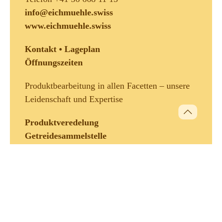
info@eichmuehle.swiss
www.eichmuehle.swiss
Kontakt • Lageplan
Öffnungszeiten
Produktbearbeitung in allen Facetten – unsere
Leidenschaft und Expertise
Produktveredelung
Getreidesammelstelle
UrDinkel-Kernotto
AGB Verkauf
•
Einkauf
©
2026, Eichmühle AG